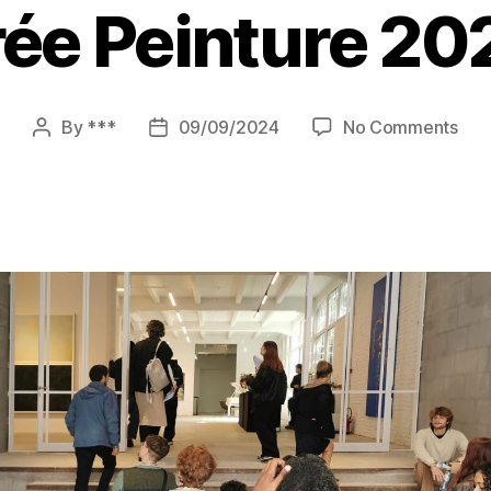
rée Peinture 20
on
By
***
09/09/2024
No Comments
Post
Post
Ren
author
date
Pein
202