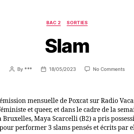
Categories
BAC 2
SORTIES
Slam
on
By
***
18/05/2023
No Comments
Post
Post
Sla
author
date
’émission mensuelle de Poxcat sur Radio Vac
féministe et queer, et dans le cadre de la sema
à Bruxelles, Maya Scarcelli (B2) a pris posses
pour performer 3 slams pensés et écrits par el