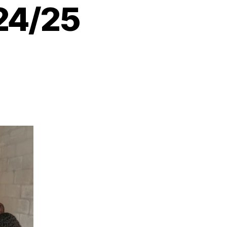
24/25
trée
ture
4/25