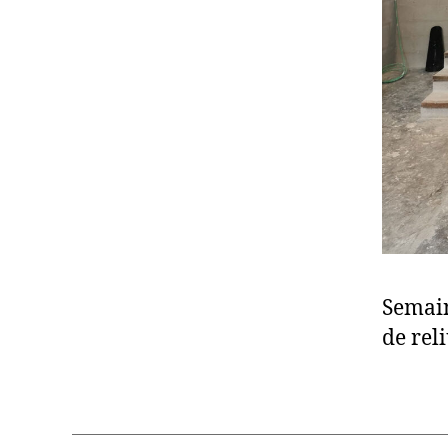
Semain
de reli