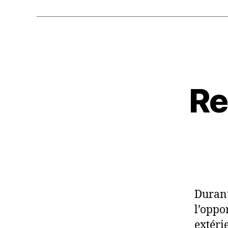
Re
Durant
l’oppor
extéri