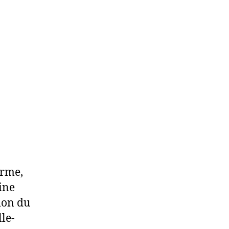
m
arme,
ine
sion du
le-