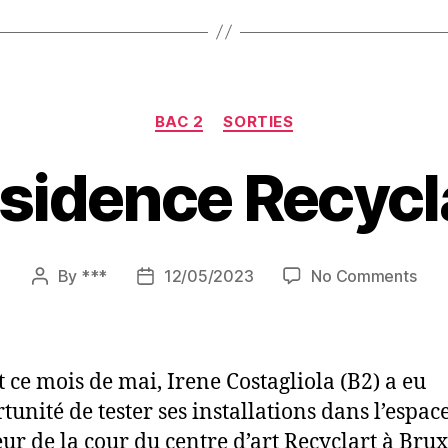
Categories
BAC 2
SORTIES
sidence Recycl
on
By
***
12/05/2023
No Comments
Post
Post
Res
author
date
Recy
 ce mois de mai, Irene Costagliola (B2) a eu
tunité de tester ses installations dans l’espac
eur de la cour du centre d’art Recyclart à Brux