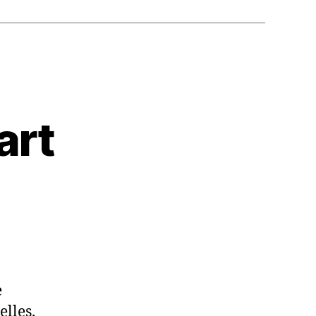
art
idence
clart
e
elles.