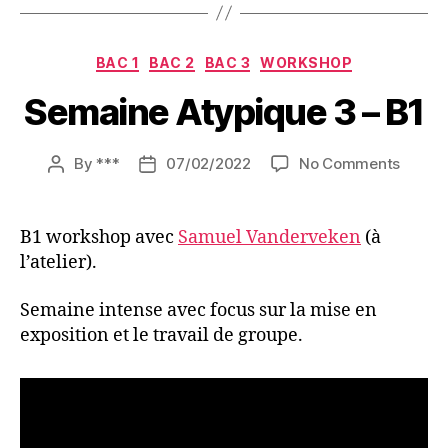
Categories
BAC 1
BAC 2
BAC 3
WORKSHOP
Semaine Atypique 3 – B1
on
By
***
07/02/2022
No Comments
Post
Post
Semai
author
date
Atypiq
3
B1 workshop avec
Samuel Vanderveken
(à
–
l’atelier).
B1
Semaine intense avec focus sur la mise en
exposition et le travail de groupe.