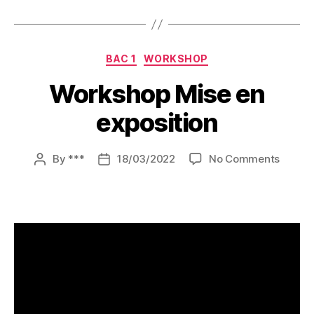
Categories
BAC 1
WORKSHOP
Workshop Mise en
exposition
on
By
***
18/03/2022
No Comments
Post
Post
Works
author
date
Mise
en
exposi