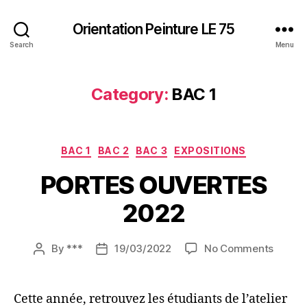
Orientation Peinture LE 75
Search
Menu
Category:
BAC 1
Categories
BAC 1
BAC 2
BAC 3
EXPOSITIONS
PORTES OUVERTES
2022
on
By
***
19/03/2022
No Comments
Post
Post
PORTE
author
date
OUVER
2022
Cette année, retrouvez les étudiants de l’atelier