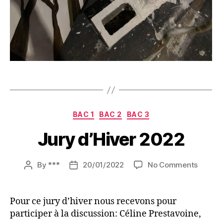
Categories
BAC 1
BAC 2
BAC 3
Jury d’Hiver 2022
on
By
***
20/01/2022
No Comments
Post
Post
Jury
author
date
d’Hive
2022
Pour ce jury d’hiver nous recevons pour
participer à la discussion: Céline Prestavoine,