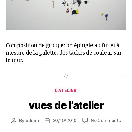
Composition de groupe: on épingle au fur et à
mesure de la palette, des tâches de couleur sur
le mur.
Categories
L'ATELIER
vues de l’atelier
on
By
admin
20/10/2010
No Comments
Post
Post
vues
author
date