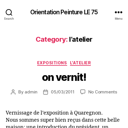
Orientation Peinture LE 75
Search
Menu
Category:
l’atelier
Categories
EXPOSITIONS
L'ATELIER
on vernit!
on
By
admin
05/03/2011
No Comments
Post
Post
on
author
date
vernit
Vernissage de l’exposition à Quaregnon.
Nous sommes super bien reçus dans cette belle
maison: une introduction du président, un