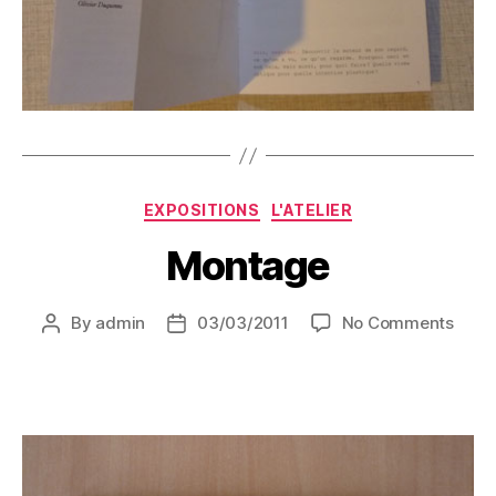
Categories
EXPOSITIONS
L'ATELIER
Montage
on
By
admin
03/03/2011
No Comments
Post
Post
Mont
author
date