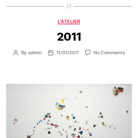
Categories
L'ATELIER
2011
on
By
admin
11/01/2011
No Comments
Post
Post
2011
author
date