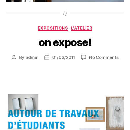
Categories
EXPOSITIONS
L'ATELIER
on expose!
on
By
admin
01/03/2011
No Comments
Post
Post
on
author
date
expos