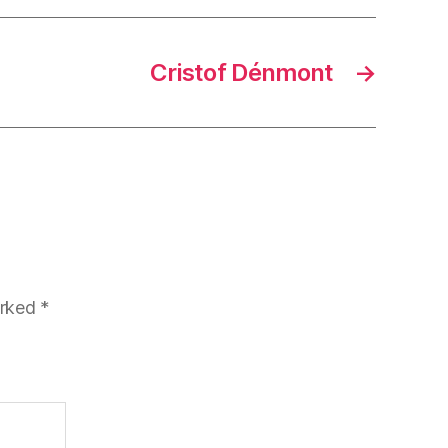
Cristof Dénmont
→
arked
*