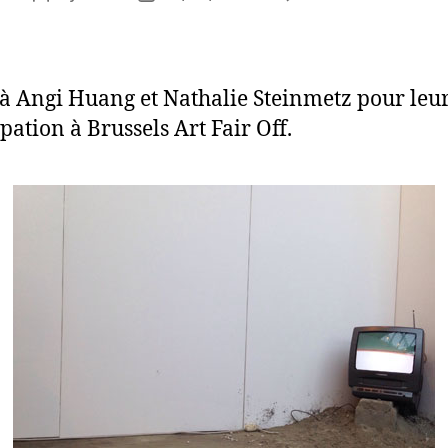
BSS
author
date
ART
FAIR
OFF
à Angi Huang et Nathalie Steinmetz pour leu
pation à Brussels Art Fair Off.