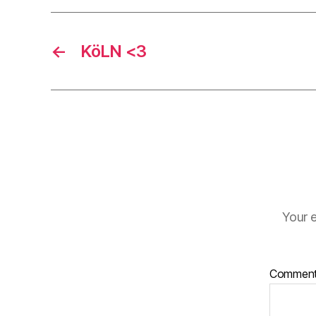
←
KöLN <3
Your e
Commen