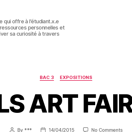
e qui offre à l’étudiant.x.e
s ressources personnelles et
iver sa curiosité à travers
Categories
BAC 3
EXPOSITIONS
LS ART FAIR
on
By
***
14/04/2015
No Comments
Post
Post