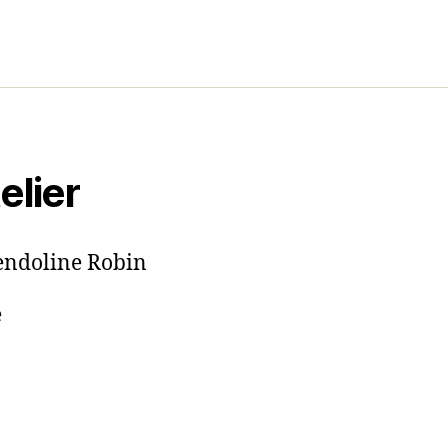
elier
wendoline Robin
e