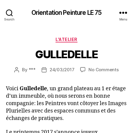
Orientation Peinture LE 75
Search
Menu
Categories
L'ATELIER
GULLEDELLE
on
By
***
24/03/2017
No Comments
Post
Post
GULLE
author
date
Voici
Gulledelle
, un grand plateau au 1 er étage
d’un immeuble, où nous serons en bonne
compagnie: les Peintres vont côtoyer les Images
Plurielles avec des espaces communs et des
échanges de pratiques.
Le printemps 2017 s’annonce joyeux.