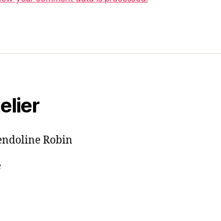
elier
wendoline Robin
e