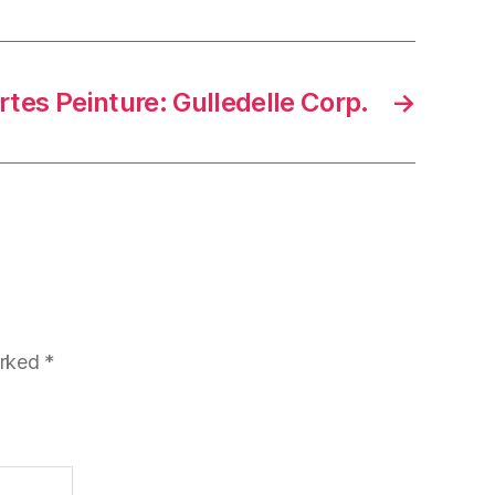
tes Peinture: Gulledelle Corp.
→
arked
*