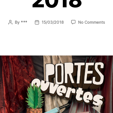
on
By
***
15/03/2018
No Comments
Post
Post
Port
author
date
Ouv
Pein
201