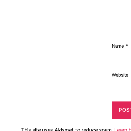
Name
*
Website
This site uses Akismet to reduce spam.
Learn 